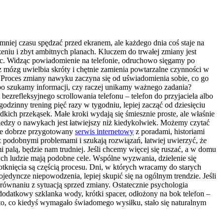
 mniej czasu spędzać przed ekranem, ale każdego dnia coś staje na
eniu i zbyt ambitnych planach. Kluczem do trwałej zmiany jest
iec. Widząc powiadomienie na telefonie, odruchowo sięgamy po
z mózg uwielbia skróty i chętnie zamienia powtarzalne czynności w
Proces zmiany nawyku zaczyna się od uświadomienia sobie, co go
bo szukamy informacji, czy raczej unikamy ważnego zadania?
ezrefleksyjnego scrollowania telefonu – telefon do przyjaciela albo
nny trening pięć razy w tygodniu, lepiej zacząć od dziesięciu
dkich przekąsek. Małe kroki wydają się śmiesznie proste, ale właśnie
edzy o nawykach jest łatwiejszy niż kiedykolwiek. Możemy czytać
śnie dobrze przygotowany
serwis internetowy
z poradami, historiami
 podobnymi problemami i szukają rozwiązań, łatwiej uwierzyć, że
i palą, będzie nam trudniej. Jeśli chcemy więcej się ruszać, a w domu
rych ludzie mają podobne cele. Wspólne wyzwania, dzielenie się
otknięcia są częścią procesu. Dni, w których wracamy do starych
jedyncze niepowodzenia, lepiej skupić się na ogólnym trendzie. Jeśli
orównaniu z sytuacją sprzed zmiany. Ostatecznie psychologia
dodatkowy szklanka wody, krótki spacer, odłożony na bok telefon –
 to, co kiedyś wymagało świadomego wysiłku, stało się naturalnym