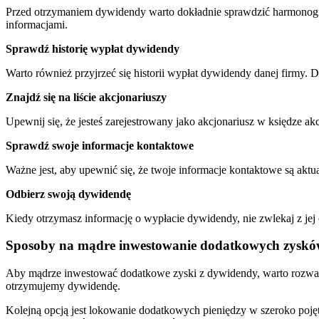
Przed otrzymaniem dywidendy warto⁤ dokładnie sprawdzić ​harmonogram
informacjami.
Sprawdź⁣ historię wypłat dywidendy
Warto również przyjrzeć się⁤ historii wypłat dywidendy danej firmy. 
Znajdź ⁣się na liście akcjonariuszy
Upewnij się, że jesteś zarejestrowany jako ​akcjonariusz w księdze a
Sprawdź swoje informacje kontaktowe
Ważne jest, aby upewnić⁣ się, że twoje informacje kontaktowe są aktua
Odbierz swoją ⁣dywidendę
Kiedy otrzymasz informację o wypłacie dywidendy, nie ‌zwlekaj‍ z je
Sposoby na mądre⁣ inwestowanie dodatkowych zyskó
Aby mądrze inwestować dodatkowe zyski z‍ dywidendy, warto rozważyć
otrzymujemy dywidendę.
Kolejną opcją jest lokowanie dodatkowych pieniędzy w szeroko pojęte