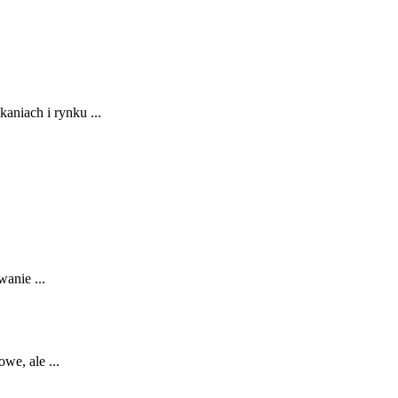
aniach i rynku ...
anie ...
e,⁤ ale ...