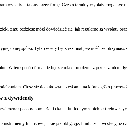
 wypłaty⁤ ustalony przez firmę. ⁣Często terminy wypłaty mogą być nieco
Dzięki temu będziesz⁤ mógł dowiedzieć się, jak regularne są wypłaty or
kcyjnej‌ danej spółki. Tylko wtedy ‌będziesz ‍miał pewność, że otrzymas
lne. W ten⁤ sposób firma⁤ nie będzie⁣ miała ⁤problemu ⁢z przekazaniem 
j odebraniem. Ciesz​ się dodatkowymi zyskami, na które ciężko pracowa
w z dywidendy
 różne sposoby pomnażania kapitału. ‌Jednym z nich ⁣jest reinwestycj
 instrumenty finansowe, takie jak obligacje,⁤ fundusze ⁣inwestycyjne 