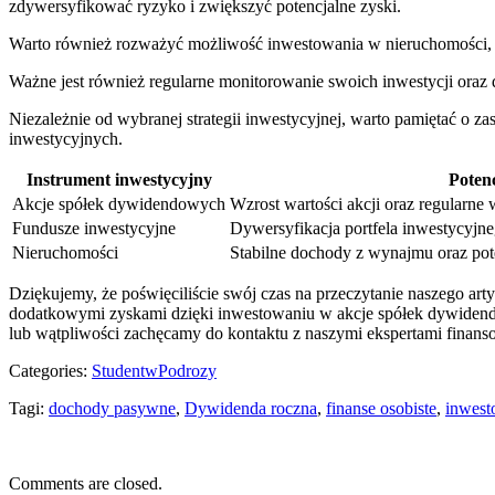
zdywersyfikować ryzyko i zwiększyć potencjalne zyski.
Warto również rozważyć możliwość​ inwestowania ‌w nieruchomości, 
Ważne ⁣jest również regularne monitorowanie ‍swoich inwestycji ora
Niezależnie od wybranej strategii inwestycyjnej, warto‌ pamiętać⁢ o z
inwestycyjnych.
Instrument inwestycyjny
Potenc
Akcje spółek dywidendowych
Wzrost wartości‌ akcji oraz regularne
Fundusze inwestycyjne
Dywersyfikacja portfela⁢ inwestycyjne
Nieruchomości
Stabilne dochody ⁢z wynajmu⁣ oraz pot
Dziękujemy, ⁤że poświęciliście swój czas na przeczytanie naszego art
dodatkowymi zyskami⁢ dzięki inwestowaniu w akcje spółek dywidendowyc
lub wątpliwości zachęcamy do kontaktu ​z naszymi ekspertami fina
Categories:
StudentwPodrozy
Tagi:
dochody pasywne
,
Dywidenda roczna
,
finanse osobiste
,
inwest
Comments are closed.