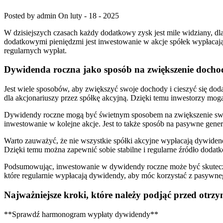
Posted by admin
On luty - 18 - 2025
W dzisiejszych‌ czasach każdy dodatkowy ⁣zysk jest mile widziany, d
dodatkowymi pieniędzmi jest ⁤inwestowanie⁤ w akcje spółek wypłacając
regularnych wypłat.
Dywidenda roczna jako sposób na ⁤zwiększenie doch
Jest wiele sposobów, aby zwiększyć‌ swoje dochody i cieszyć się do
dla akcjonariuszy przez spółkę akcyjną. ​Dzięki temu ⁣inwestorzy​ mogą
Dywidendy roczne mogą być świetnym sposobem ⁤na⁢ zwiększenie swoi
inwestowanie ‍w kolejne ‍akcje. Jest to także sposób na pasywne ge
Warto⁤ zauważyć, że ‌nie wszystkie‌ spółki akcyjne wypłacają dywidend
Dzięki temu można zapewnić sobie stabilne i regularne ⁢źródło dod
Podsumowując,⁤ inwestowanie w dywidendy​ roczne ⁣może być skutec
które regularnie wypłacają dywidendy,‌ aby móc korzystać z ⁢pasywne
Najważniejsze kroki,⁢ które ⁤należy podjąć przed​ ot
**Sprawdź harmonogram ⁤wypłaty⁢ dywidendy**