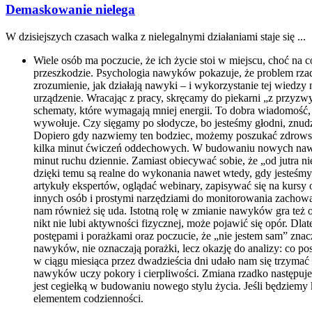
Demaskowanie nielega
W dzisiejszych czasach⁤ walka z‌ nielegalnymi działaniami staje się ...
Wiele osób ma poczucie, że ich życie stoi w miejscu, choć na c
przeszkodzie. Psychologia nawyków pokazuje, że problem rzadk
zrozumienie, jak działają nawyki – i wykorzystanie tej wiedz
urządzenie. Wracając z pracy, skręcamy do piekarni „z przyzwy
schematy, które wymagają mniej energii. To dobra wiadomość
wywołuje. Czy sięgamy po słodycze, bo jesteśmy głodni, znu
Dopiero gdy nazwiemy ten bodziec, możemy poszukać zdrowszej r
kilka minut ćwiczeń oddechowych. W budowaniu nowych nawykó
minut ruchu dziennie. Zamiast obiecywać sobie, że „od jutra ni
dzięki temu są realne do wykonania nawet wtedy, gdy jesteśm
artykuły ekspertów, oglądać webinary, zapisywać się na kursy 
innych osób i prostymi narzędziami do monitorowania zachowa
nam również się uda. Istotną rolę w zmianie nawyków gra też ot
nikt nie lubi aktywności fizycznej, może pojawić się opór. Dl
postępami i porażkami oraz poczucie, że „nie jestem sam” zna
nawyków, nie oznaczają porażki, lecz okazję do analizy: co po
w ciągu miesiąca przez dwadzieścia dni udało nam się trzymać 
nawyków uczy pokory i cierpliwości. Zmiana rzadko następuje 
jest cegiełką w budowaniu nowego stylu życia. Jeśli będziemy
elementem codzienności.