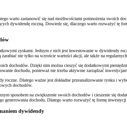
latego warto zastanowić się nad możliwościami pomnożenia swoich ‌doc
ych dywidendę⁣ roczną. Dowiedz się, dlaczego warto rozważyć tę formę i
odów
datkowymi zyskami. Jednym z nich jest inwestowanie w dywidendy rocz
 ⁣zarabiać ⁢nie ⁢tylko na wzroście wartości akcji, ale także na regularny
ch dochodów. ⁤Dzięki nim ‍można cieszyć się dodatkowymi pieniędzmi 
nerowanie dochodu, ponieważ nie trzeba aktywnie zarządzać inwestycj
y roczne. Dlatego ważne jest dokładne przeanalizowanie rynku i wybór fi
atkowych dochodów.
znym sposobem na ​zwiększenie swoich​ dochodów i cieszenie się doda
go generowania‌ dochodu. Dlatego warto rozważyć⁣ tę formę inwestycji
rzymaniem dywidendy