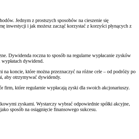
hodów. Jednym z prostszych sposobów na‍ cieszenie⁣ się
nwestycji‍ i jak możesz zacząć korzystać ⁢z korzyści⁣ płynących z​
ne. Dywidenda roczna to⁣ sposób ‍na regularne wypłacanie zysków⁣
ch ‌wypłatach dywidend.
na koncie, które można przeznaczyć na ‌różne cele – od‌ podróży po
ami, aby otrzymywać dywidendy.
rm, które regularnie ​wypłacają‌ zyski ‍dla swoich ‍akcjonariuszy.
tkowymi zyskami. Wystarczy wybrać odpowiednie spółki akcyjne,‍
 jako sposób na osiągnięcie finansowego sukcesu.