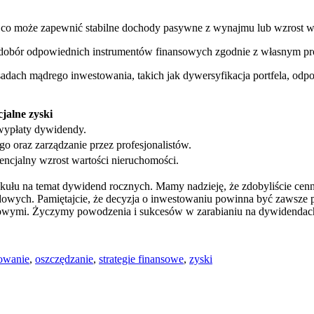
co może ⁤zapewnić stabilne‌ dochody pasywne z wynajmu lub wzrost wa
z dobór odpowiednich instrumentów finansowych zgodnie z własnym ⁢prof
asadach ‌mądrego inwestowania, takich⁣ jak dywersyfikacja portfela, od
jalne zyski
 ‌wypłaty dywidendy.
go oraz⁣ zarządzanie przez profesjonalistów.
encjalny wzrost wartości⁤ nieruchomości.
ykułu na temat dywidend rocznych. Mamy ⁤nadzieję, że‍ zdobyliście cenn
h. Pamiętajcie, że decyzja o inwestowaniu powinna być zawsze ⁤przemyś
nsowymi. Życzymy powodzenia i sukcesów w zarabianiu⁤ na dywidendac
owanie
,
oszczędzanie
,
strategie finansowe
,
zyski