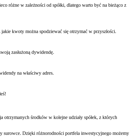
 różne ⁣w ⁣zależności od‌ spółki, dlatego warto być na bieżąco z
az jakie kwoty można spodziewać się otrzymać⁢ w przyszłości.
z swoją zasłużoną dywidendę.
dywidendy na właściwy adres.
łeś!
a otrzymanych środków w kolejne udziały ‍spółek, z których
czy surowce. Dzięki różnorodności portfela‌ inwestycyjnego możemy​