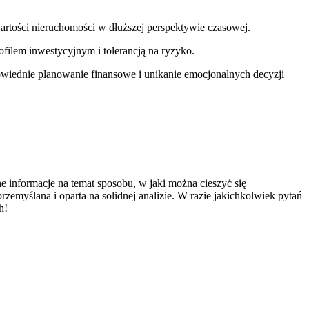
rtości nieruchomości w dłuższej perspektywie czasowej.
ilem​ inwestycyjnym i tolerancją na ryzyko.
powiednie planowanie finansowe i ⁢unikanie ‌emocjonalnych decyzji
e ⁤informacje na temat sposobu, w jaki można cieszyć się
lana ‌i ⁤oparta na solidnej‌ analizie. W⁣ razie jakichkolwiek‍ pytań
h!