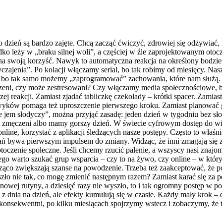
o dzień są bardzo zajęte. Chcą zacząć ćwiczyć, zdrowiej się odżywiać,
o leży w „braku silnej woli”, a częściej w źle zaprojektowanym otocz
y na swoją korzyść. Nawyk to automatyczna reakcja na określony bodz
czajenia”. Po kolacji włączamy serial, bo tak robimy od miesięcy. Nas
, bo tak samo możemy „zaprogramować” zachowania, które nam służą. 
dzeni, czy może zestresowani? Czy włączamy media społecznościowe, 
eakcji. Zamiast zjadać tabliczkę czekolady – krótki spacer. Zamiast b
w pomaga też uproszczenie pierwszego kroku. Zamiast planować godzi
e jem słodyczy”, można przyjąć zasadę: jeden dzień w tygodniu bez sło
y zmęczeni albo mamy gorszy dzień. W świecie cyfrowym dostęp do wi
online, korzystać z aplikacji śledzących nasze postępy. Często to wła
ń bywa pierwszym impulsem do zmiany. Widząc, że inni zmagają się z
oczenie społeczne. Jeśli chcemy rzucić palenie, a wszyscy nasi znajom
atego warto szukać grup wsparcia – czy to na żywo, czy online – w któ
cząco zwiększają szanse na powodzenie. Trzeba też zaakceptować, że p
szło nie tak, co mogę zmienić następnym razem? Zamiast karać się za po
nowej rutyny, a dziesięć razy nie wyszło, to i tak ogromny postęp w p
z dnia na dzień, ale efekty kumulują się w czasie. Każdy mały krok – 
 konsekwentni, po kilku miesiącach spojrzymy wstecz i zobaczymy, że