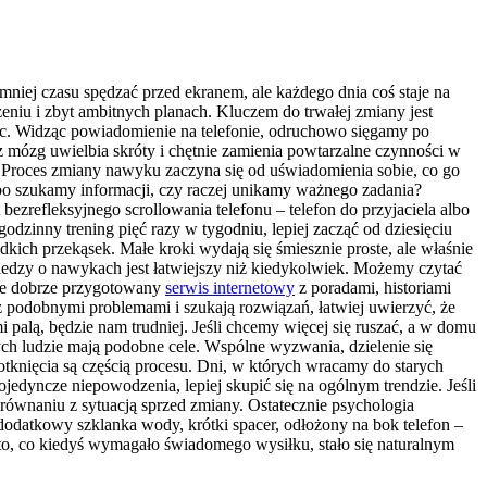
 mniej czasu spędzać przed ekranem, ale każdego dnia coś staje na
eniu i zbyt ambitnych planach. Kluczem do trwałej zmiany jest
iec. Widząc powiadomienie na telefonie, odruchowo sięgamy po
z mózg uwielbia skróty i chętnie zamienia powtarzalne czynności w
Proces zmiany nawyku zaczyna się od uświadomienia sobie, co go
bo szukamy informacji, czy raczej unikamy ważnego zadania?
ezrefleksyjnego scrollowania telefonu – telefon do przyjaciela albo
nny trening pięć razy w tygodniu, lepiej zacząć od dziesięciu
dkich przekąsek. Małe kroki wydają się śmiesznie proste, ale właśnie
edzy o nawykach jest łatwiejszy niż kiedykolwiek. Możemy czytać
śnie dobrze przygotowany
serwis internetowy
z poradami, historiami
 podobnymi problemami i szukają rozwiązań, łatwiej uwierzyć, że
i palą, będzie nam trudniej. Jeśli chcemy więcej się ruszać, a w domu
rych ludzie mają podobne cele. Wspólne wyzwania, dzielenie się
otknięcia są częścią procesu. Dni, w których wracamy do starych
jedyncze niepowodzenia, lepiej skupić się na ogólnym trendzie. Jeśli
orównaniu z sytuacją sprzed zmiany. Ostatecznie psychologia
dodatkowy szklanka wody, krótki spacer, odłożony na bok telefon –
 to, co kiedyś wymagało świadomego wysiłku, stało się naturalnym