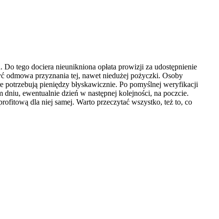
Do tego dociera nieunikniona opłata prowizji za udostępnienie
rzyć odmowa przyznania tej, nawet niedużej pożyczki. Osoby
re potrzebują pieniędzy błyskawicznie. Po pomyślnej weryfikacji
dniu, ewentualnie dzień w następnej kolejności, na poczcie.
ofitową dla niej samej. Warto przeczytać wszystko, też to, co