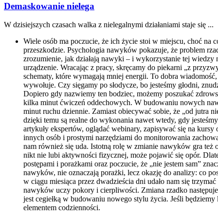
Demaskowanie nielega
W dzisiejszych czasach⁤ walka z‌ nielegalnymi działaniami staje się ...
Wiele osób ma poczucie, że ich życie stoi w miejscu, choć na c
przeszkodzie. Psychologia nawyków pokazuje, że problem rzadk
zrozumienie, jak działają nawyki – i wykorzystanie tej wiedz
urządzenie. Wracając z pracy, skręcamy do piekarni „z przyzwy
schematy, które wymagają mniej energii. To dobra wiadomość
wywołuje. Czy sięgamy po słodycze, bo jesteśmy głodni, znu
Dopiero gdy nazwiemy ten bodziec, możemy poszukać zdrowszej r
kilka minut ćwiczeń oddechowych. W budowaniu nowych nawykó
minut ruchu dziennie. Zamiast obiecywać sobie, że „od jutra ni
dzięki temu są realne do wykonania nawet wtedy, gdy jesteśm
artykuły ekspertów, oglądać webinary, zapisywać się na kursy 
innych osób i prostymi narzędziami do monitorowania zachowa
nam również się uda. Istotną rolę w zmianie nawyków gra też ot
nikt nie lubi aktywności fizycznej, może pojawić się opór. Dl
postępami i porażkami oraz poczucie, że „nie jestem sam” zna
nawyków, nie oznaczają porażki, lecz okazję do analizy: co po
w ciągu miesiąca przez dwadzieścia dni udało nam się trzymać 
nawyków uczy pokory i cierpliwości. Zmiana rzadko następuje 
jest cegiełką w budowaniu nowego stylu życia. Jeśli będziemy
elementem codzienności.