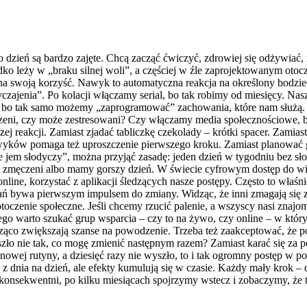
o dzień są bardzo zajęte. Chcą zacząć ćwiczyć, zdrowiej się odżywiać,
o leży w „braku silnej woli”, a częściej w źle zaprojektowanym otocz
y na swoją korzyść. Nawyk to automatyczna reakcja na określony bodz
czajenia”. Po kolacji włączamy serial, bo tak robimy od miesięcy. Nas
, bo tak samo możemy „zaprogramować” zachowania, które nam służą. 
dzeni, czy może zestresowani? Czy włączamy media społecznościowe, 
eakcji. Zamiast zjadać tabliczkę czekolady – krótki spacer. Zamiast b
w pomaga też uproszczenie pierwszego kroku. Zamiast planować godzi
e jem słodyczy”, można przyjąć zasadę: jeden dzień w tygodniu bez sło
y zmęczeni albo mamy gorszy dzień. W świecie cyfrowym dostęp do wi
online, korzystać z aplikacji śledzących nasze postępy. Często to wła
ń bywa pierwszym impulsem do zmiany. Widząc, że inni zmagają się z
oczenie społeczne. Jeśli chcemy rzucić palenie, a wszyscy nasi znajom
atego warto szukać grup wsparcia – czy to na żywo, czy online – w któ
cząco zwiększają szanse na powodzenie. Trzeba też zaakceptować, że p
szło nie tak, co mogę zmienić następnym razem? Zamiast karać się za po
nowej rutyny, a dziesięć razy nie wyszło, to i tak ogromny postęp w p
z dnia na dzień, ale efekty kumulują się w czasie. Każdy mały krok – 
 konsekwentni, po kilku miesiącach spojrzymy wstecz i zobaczymy, że