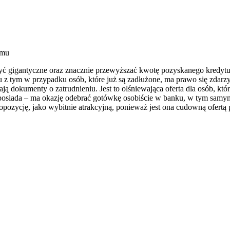
omu
ć gigantyczne oraz znacznie przewyższać kwotę pozyskanego kredytu. 
ązku z tym w przypadku osób, które już są zadłużone, ma prawo się zda
ją dokumenty o zatrudnieniu. Jest to olśniewająca oferta dla osób, któ
 posiada – ma okazję odebrać gotówkę osobiście w banku, w tym samym 
ozycję, jako wybitnie atrakcyjną, ponieważ jest ona cudowną ofertą pr