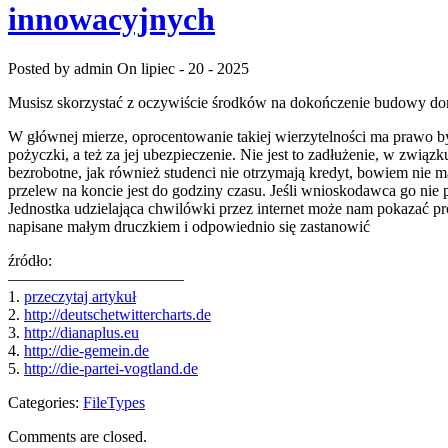
innowacyjnych
Posted by admin
On lipiec - 20 - 2025
Musisz skorzystać z oczywiście środków na dokończenie budowy d
W głównej mierze, oprocentowanie takiej wierzytelności ma prawo by
pożyczki, a też za jej ubezpieczenie. Nie jest to zadłużenie, w zwi
bezrobotne, jak również studenci nie otrzymają kredyt, bowiem nie ma
przelew na koncie jest do godziny czasu. Jeśli wnioskodawca go nie
Jednostka udzielająca chwilówki przez internet może nam pokazać prop
napisane małym druczkiem i odpowiednio się zastanowić
źródło:
———————————
1.
przeczytaj artykuł
2.
http://deutschetwittercharts.de
3.
http://dianaplus.eu
4.
http://die-gemein.de
5.
http://die-partei-vogtland.de
Categories:
FileTypes
Comments are closed.