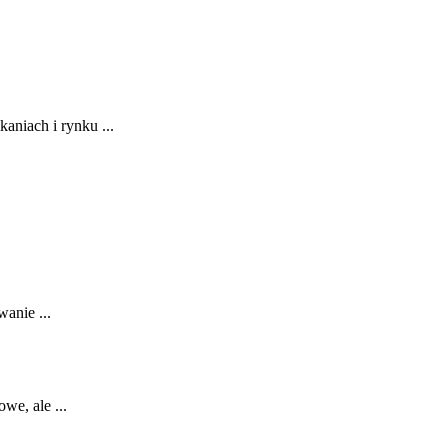
aniach i rynku ...
anie ...
e,⁤ ale ...